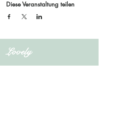
Diese Veranstaltung teilen
Lovely
Shop
Events
Kontakt
Kontakt
office.lovely@gmx.at