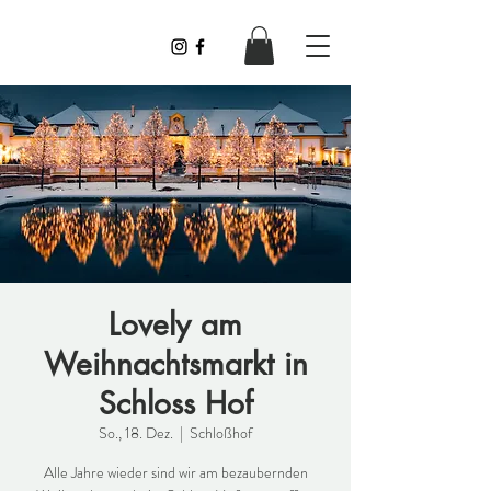
Lovely
Lovely am
Weihnachtsmarkt in
Schloss Hof
So., 18. Dez.
  |  
Schloßhof
Alle Jahre wieder sind wir am bezaubernden